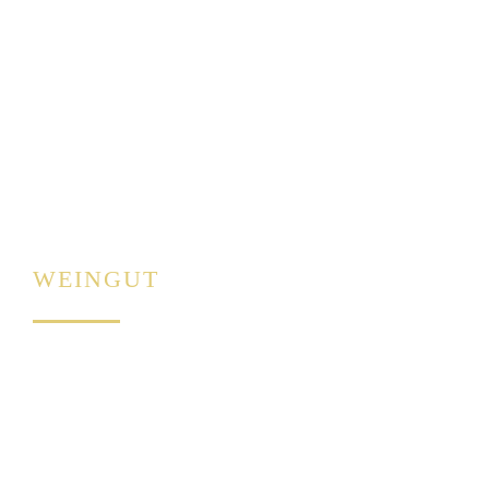
WEINGUT
Über uns
Philosophie
Rebsorten
Lagen