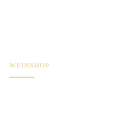
Kontakt
Steillagenförderung
Datenschutz
Impressum
WEINSHOP
Weißweine
Rotweine
Rosé
Exklusive Weine
Sekte