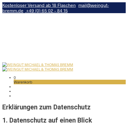
Kostenloser Versand ab 18 Flaschen
mail@weingut-
bremm.de
+49 (0) 65 02 – 84 15
Weißweine
Rotweine
Rosé
Exklusive Weine
Sekte
Edelbrände und Liköre
Traubensaft
0
Warenkorb
Erklärungen zum Datenschutz
1. Datenschutz auf einen Blick