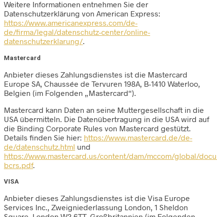
Weitere Informationen entnehmen Sie der
Datenschutzerklärung von American Express:
https://www.americanexpress.com/de-
de/firma/legal/datenschutz-center/online-
datenschutzerklarung/
.
Mastercard
Anbieter dieses Zahlungsdienstes ist die Mastercard
Europe SA, Chaussée de Tervuren 198A, B-1410 Waterloo,
Belgien (im Folgenden „Mastercard“).
Mastercard kann Daten an seine Muttergesellschaft in die
USA übermitteln. Die Datenübertragung in die USA wird auf
die Binding Corporate Rules von Mastercard gestützt.
Details finden Sie hier:
https://www.mastercard.de/de-
de/datenschutz.html
und
https://www.mastercard.us/content/dam/mccom/global/docu
bcrs.pdf
.
VISA
Anbieter dieses Zahlungsdienstes ist die Visa Europe
Services Inc., Zweigniederlassung London, 1 Sheldon
Square, London W2 6TT, Großbritannien (im Folgenden